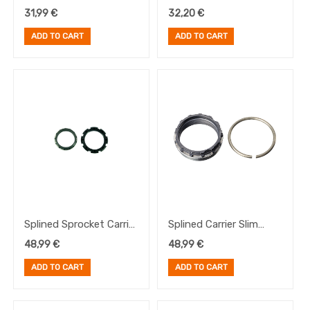
for Speedhub 500/14
Slim for Speedhub
31,99
€
32,20
€
500/14
ADD TO CART
ADD TO CART
Splined Sprocket Carrier
Splined Carrier Slim
Lock incl. Lock-Ring for
Lock, ONLY for splined
48,99
€
48,99
€
Speedhub 500/14
sprockets with 15
ADD TO CART
ADD TO CART
teeth or more/for
Carbon Drive