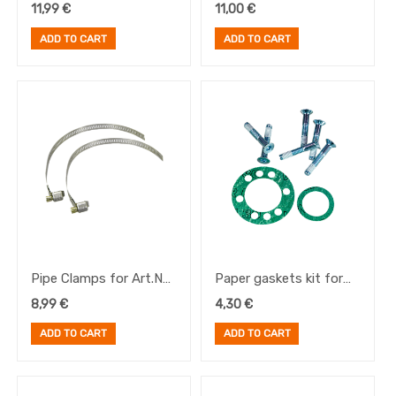
cadena Rohloff
for 1.8mm rotors (gris)
11,99
€
11,00
€
ADD TO CART
ADD TO CART
Pipe Clamps for Art.No.
Paper gaskets kit for
8240 for Speedhub
axle ring with axle plate
8,99
€
4,30
€
500/14
screws for Speedhub
ADD TO CART
ADD TO CART
500/14