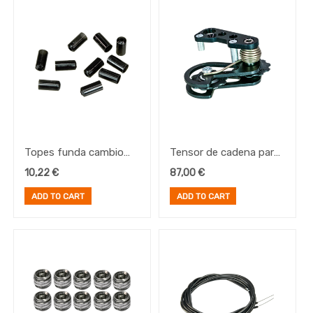
Mantenimiento
Rohloff
Cambios
de
Buje
E-
Bike
Frenos
Pedales
Platos
Topes funda cambio
Tensor de cadena para
Rohloff (10 pcs.)
Rohloff
Portabultos
10,22
€
87,00
€
ADD TO CART
ADD TO CART
Brand