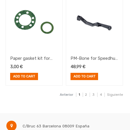
Paper gasket kit for
PM-Bone for Speedhub
axle-ring for Speedhub
500/14
3,00
€
48,99
€
500/14
ADD TO CART
ADD TO CART
Anterior
1
2
3
4
Siguiente
C/Bruc 63
Barcelona
08009
España