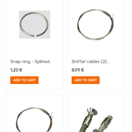
Snap-ring - Splined
Shifter cables (2)
sprocket system for
3.05m for Speedhub
1,20
€
8,99
€
Speedhub 500/14
500/14
ADD TO CART
ADD TO CART