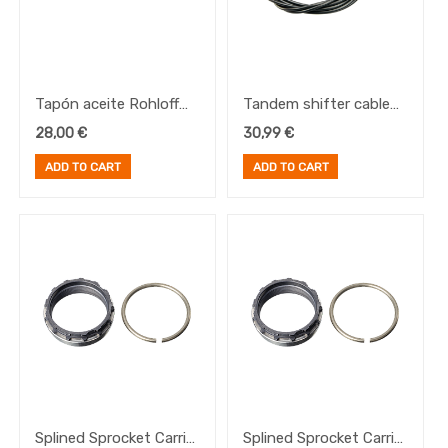
Tapón aceite Rohloff
Tandem shifter cable
(10 units)
set: 2x inner cable
28,00
€
30,99
€
1.1mm + housing 2.5m
ADD TO CART
ADD TO CART
for Speedhub 500/14
Splined Sprocket Carrier
Splined Sprocket Carrier