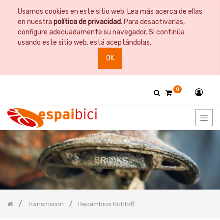
Usamos cookies en este sitio web. Lea más acerca de ellas
PRODUCT
en nuestra
política de privacidad
. Para desactivarlas,
CATEGORY
configure adecuadamente su navegador. Si continúa
usando este sitio web, está aceptándolas.
Todos
OK
los
productos
Bicicletas
0
Bidones
y
Portabidones
Bolsas
Comida
Cuadros
y
Horquillas
Documentación
Guardabarros
Transmisión
Recambios Rohloff
Herramientas