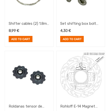
Shifter cables (2) 1.8m
Set shifting box bolt
for Speedhub 500/14
with threaded bush for
8,99
€
4,30
€
Speedhub 500/14
ADD TO CART
ADD TO CART
Roldanas tensor de
Rohloff E-14 Magnet