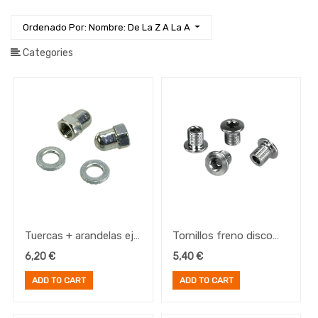
Iluminación
Ordenado Por: Nombre: De La Z A La A
Manillares
Ropa
Categories
Ruedas
Sillines
y
Tijas
Transmisión
Mando
Cambio
Tensor
cadena
Piñones
Accesorios
Tuercas + arandelas eje
Tornillos freno disco
plato
roscado (M10 x 1)
Rohloff (4 units)
6,20
€
5,40
€
Accesorios
Rohloff
Cambio
ADD TO CART
ADD TO CART
Recambios
Rohloff