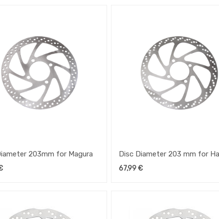
Diameter 203mm for Magura
Disc Diameter 203 mm for Ha
Shimano, Avid for Speedhub
€
67,99
€
500/14