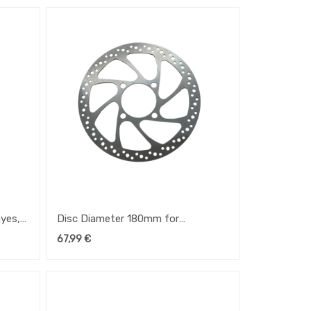
yes,
Disc Diameter 180mm for
Shimano,Formula, Hayes, Avid,
67,99
€
Grimeca for Speedhub 500/14