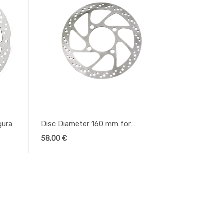
gura
Disc Diameter 160 mm for
Shimano, Hayes, Formula, Avid for
58,00
€
Speedhub 500/14