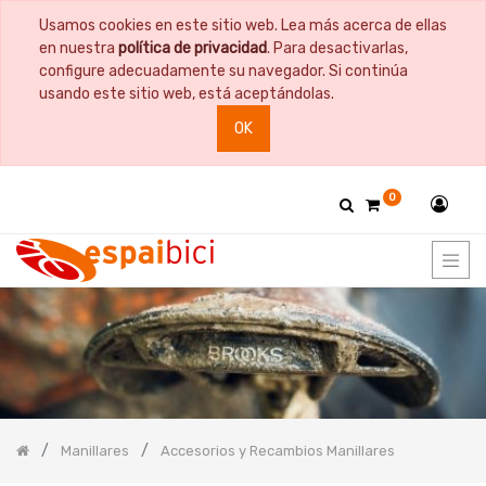
Usamos cookies en este sitio web. Lea más acerca de ellas
PRODUCT
en nuestra
política de privacidad
. Para desactivarlas,
CATEGORY
configure adecuadamente su navegador. Si continúa
usando este sitio web, está aceptándolas.
Todos
OK
los
productos
Bicicletas
0
Bidones
y
Portabidones
Bolsas
Comida
Cuadros
y
Horquillas
Documentación
Guardabarros
Manillares
Accesorios y Recambios Manillares
Herramientas