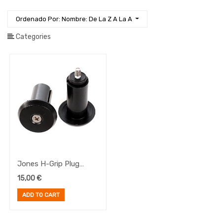
Iluminación
Ordenado Por: Nombre: De La Z A La A
Manillares
Manillares
Categories
Viaje
Puños
Cintas
Manillar
Accesorios
y
Recambios
Manillares
Ropa
Ruedas
Sillines
Jones H-Grip Plug
y
Tijas
Negros
15,00
€
Transmisión
ADD TO CART
E-
Bike