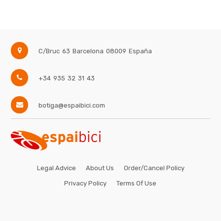
Frenos
Pedales
Platos
Portabultos
C/Bruc 63
Barcelona
08009
España
+34 935 32 31 43
Brand
botiga@espaibici.com
Legal Advice
About Us
Order/Cancel Policy
Privacy Policy
Terms Of Use