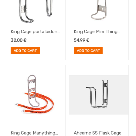
King Cage porta bidon
King Cage Mini Thing
Inox Iris Cage
Cage (inc. 1x Nano Voile
32,00
€
54,99
€
Straps)
ADD TO CART
ADD TO CART
King Cage Manything
Ahearne SS Flask Cage