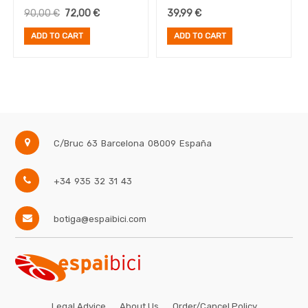
Cage (inc. 2x Voile
90,00
€
72,00
€
39,99
€
straps)
ADD TO CART
ADD TO CART
C/Bruc 63
Barcelona
08009
España
+34 935 32 31 43
botiga@espaibici.com
Legal Advice
About Us
Order/Cancel Policy