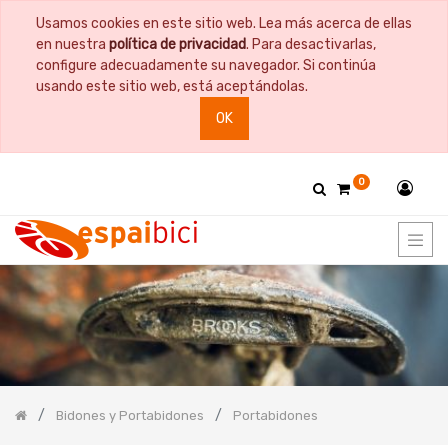
Usamos cookies en este sitio web. Lea más acerca de ellas
PRODUCT
en nuestra
política de privacidad
. Para desactivarlas,
CATEGORY
configure adecuadamente su navegador. Si continúa
usando este sitio web, está aceptándolas.
Todos
OK
los
productos
Bicicletas
0
Bidones
y
Portabidones
Bidones
Portabidones
Accesorios
Bidones
Bolsas
Comida
Bidones y Portabidones
Portabidones
Cuadros
y