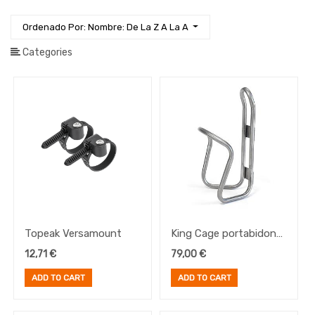
Horquillas
Documentación
Ordenado Por: Nombre: De La Z A La A
Guardabarros
Categories
Herramientas
Iluminación
Manillares
Ropa
Ruedas
Sillines
y
Tijas
Transmisión
E-
Topeak Versamount
King Cage portabidon
Bike
Titanuim Lowering
12,71
€
79,00
€
Frenos
Cage
Pedales
ADD TO CART
ADD TO CART
Platos