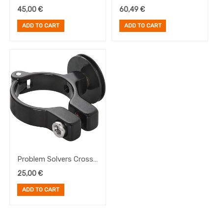
Mount Adapter
Mount Adapter 100 mm
45,00
€
60,49
€
68/73mm
ADD TO CART
ADD TO CART
Problem Solvers Cross
Clamp Pulley, 28.6 mm
25,00
€
ADD TO CART