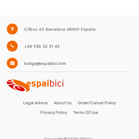
C/Bruc 63
Barcelona
08009
España
+34 935 32 31 43
botiga@espaibici.com
Legal Advice
About Us
Order/Cancel Policy
Privacy Policy
Terms Of Use