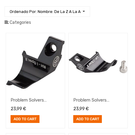
Iluminación
Ordenado Por: Nombre: De La Z A La A
Manillares
Ropa
Categories
Ruedas
Sillines
y
Tijas
Transmisión
Mando
Cambio
Tensor
cadena
Piñones
Accesorios
Problem Solvers
Problem Solvers
plato
Mismatch Adapter 1.2,
Mismatch Adapter 1.2,
23,99
€
23,99
€
Accesorios
right
left
Cambio
ADD TO CART
ADD TO CART
Recambios
Rohloff