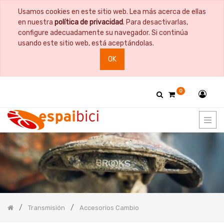
Usamos cookies en este sitio web. Lea más acerca de ellas
PRODUCT
en nuestra
política de privacidad
. Para desactivarlas,
CATEGORY
configure adecuadamente su navegador. Si continúa
usando este sitio web, está aceptándolas.
Todos
OK
los
productos
Bicicletas
0
Bidones
y
Portabidones
Bolsas
Comida
Cuadros
y
Horquillas
Documentación
Guardabarros
Transmisión
Accesorios Cambio
Herramientas