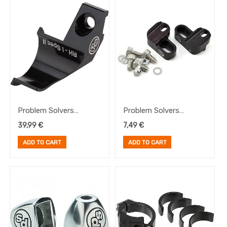
Mantenimiento
Rohloff
Cambios
de
Buje
E-
Bike
Frenos
Pedales
Platos
Problem Solvers
Problem Solvers
Mismatch Adapter 1.2
Mismatch Adapter 1
Portabultos
39,99
€
7,49
€
(pareja)
ADD TO CART
ADD TO CART
Brand