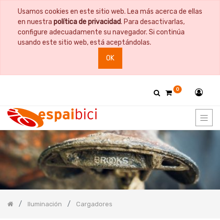
Usamos cookies en este sitio web. Lea más acerca de ellas
PRODUCT
en nuestra
política de privacidad
. Para desactivarlas,
CATEGORY
configure adecuadamente su navegador. Si continúa
usando este sitio web, está aceptándolas.
Todos
OK
los
productos
Bicicletas
0
Bidones
y
Portabidones
Bolsas
Comida
Cuadros
y
Horquillas
Documentación
Guardabarros
Iluminación
Cargadores
Herramientas