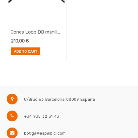
Jones Loop DB manillar
710 negro
210,00
€
ADD TO CART
C/Bruc 63
Barcelona
08009
España
+34 935 32 31 43
botiga@espaibici.com