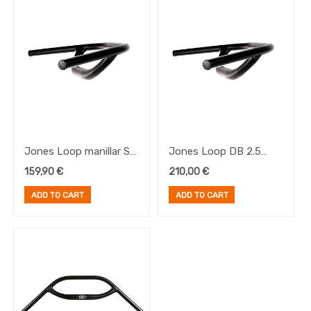
Frenos
Pedales
Platos
Portabultos
Brand
Jones Loop manillar SG
Jones Loop DB 2.5
2.5 710 negro
manillar 710 negro
159,90
€
210,00
€
ADD TO CART
ADD TO CART