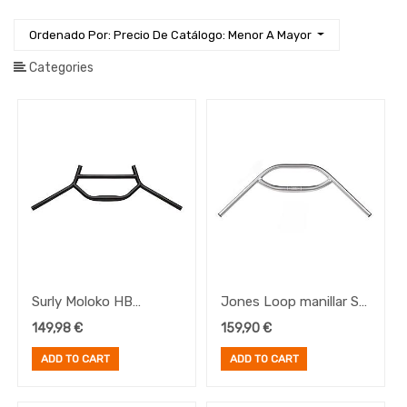
Iluminación
Ordenado Por: Precio De Catálogo: Menor A Mayor
Manillares
Manillares
Categories
Viaje
Puños
Cintas
Manillar
Accesorios
y
Recambios
Manillares
Ropa
Ruedas
Sillines
Surly Moloko HB
Jones Loop manillar SG
y
Tijas
31.8mm
710 Plata
149,98
€
159,90
€
Transmisión
ADD TO CART
ADD TO CART
E-
Bike