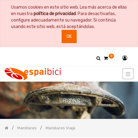
Usamos cookies en este sitio web. Lea más acerca de ellas
PRODUCT
en nuestra
política de privacidad
. Para desactivarlas,
CATEGORY
configure adecuadamente su navegador. Si continúa
usando este sitio web, está aceptándolas.
Todos
OK
los
productos
Bicicletas
0
Bidones
y
Portabidones
Bolsas
Comida
Cuadros
y
Horquillas
Documentación
Guardabarros
Manillares
Manillares Viaje
Herramientas