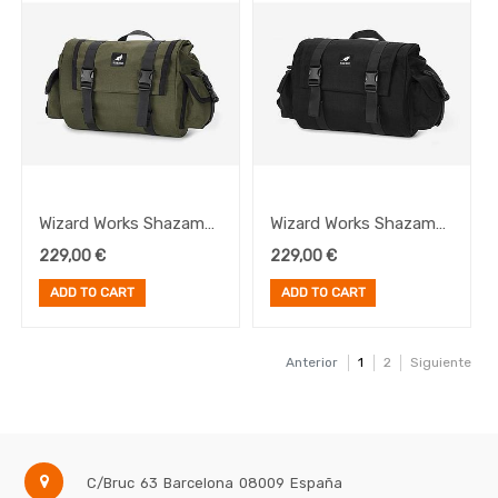
Wizard Works Shazam
Wizard Works Shazam
Mini Olive
Mini Black
229,00
€
229,00
€
ADD TO CART
ADD TO CART
Anterior
1
2
Siguiente
C/Bruc 63
Barcelona
08009
España