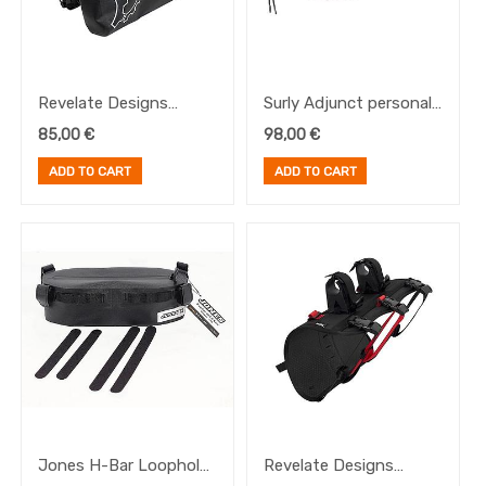
Revelate Designs
Surly Adjunct personal
Egress Pocket,
effects Moloko HB bag
85,00
€
98,00
€
ADD TO CART
ADD TO CART
Jones H-Bar Loophole
Revelate Designs