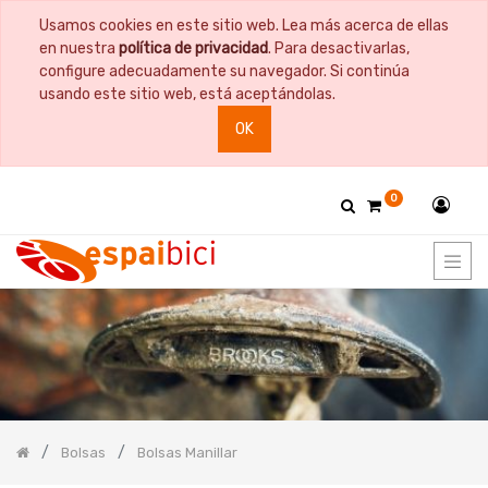
Usamos cookies en este sitio web. Lea más acerca de ellas
PRODUCT
en nuestra
política de privacidad
. Para desactivarlas,
CATEGORY
configure adecuadamente su navegador. Si continúa
usando este sitio web, está aceptándolas.
Todos
OK
los
productos
Bicicletas
0
Bidones
y
Portabidones
Bolsas
Bolsas
Cuadro
Bolsas
Manillar
Bolsas
Portaequipajes
Bolsas
Bolsas
Bolsas Manillar
Portaherramientas