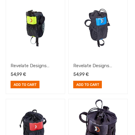
y
Tijas
Transmisión
E-
Bike
Frenos
Pedales
Platos
Portabultos
Revelate Designs
Revelate Designs
Mountain Feedbag, Hi
Mountain Feedbag
54,99
€
54,99
€
Viz Lime
2017, Azul
ADD TO CART
ADD TO CART
Brand