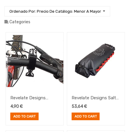
Bolsas
Sillín
Ordenado Por: Precio De Catálogo: Menor A Mayor
Bolsas
para
Categories
Soporte
Accesorio
Bolsas
Comida
Cuadros
y
Horquillas
Documentación
Guardabarros
Herramientas
Revelate Designs
Revelate Designs Salty
Iluminación
Pocked Clips
Roll, Negra
Manillares
4,90
€
53,64
€
Ropa
ADD TO CART
ADD TO CART
Ruedas
Sillines