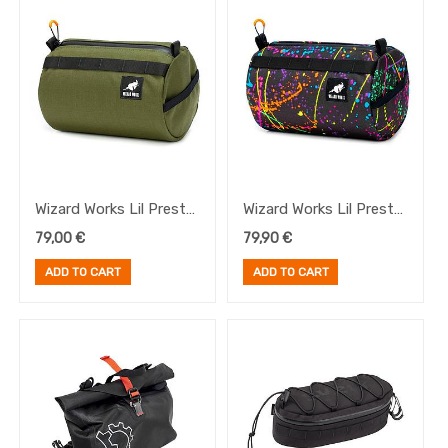
Wizard Works Lil Presto
Wizard Works Lil Presto
Olive
Splatter
79,00
€
79,90
€
ADD TO CART
ADD TO CART