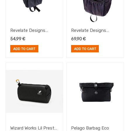
Revelate Designs
Revelate Designs
Mountain Feedbag,
Mountain Feedbag,
54,99
€
69,90
€
Rojo
Negra
ADD TO CART
ADD TO CART
Wizard Works Lil Presto
Pelago Barbag Eco