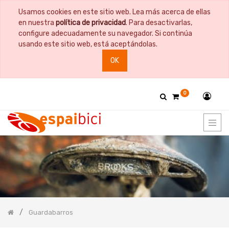
Usamos cookies en este sitio web. Lea más acerca de ellas
PRODUCT
en nuestra
política de privacidad
. Para desactivarlas,
CATEGORY
configure adecuadamente su navegador. Si continúa
usando este sitio web, está aceptándolas.
Todos
OK
los
productos
Bicicletas
0
Bidones
y
Portabidones
Bolsas
Comida
Cuadros
y
Horquillas
Documentación
Guardabarros
Guardabarros
Accesorios
Guardabarros