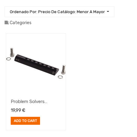
Herramientas
Ordenado Por: Precio De Catálogo: Menor A Mayor
Iluminación
Categories
Manillares
Ropa
Ruedas
Sillines
y
Tijas
Transmisión
E-
Bike
Frenos
Problem Solvers
Pedales
adaptador Fender Flute
19,99
€
Platos
Portabultos
ADD TO CART