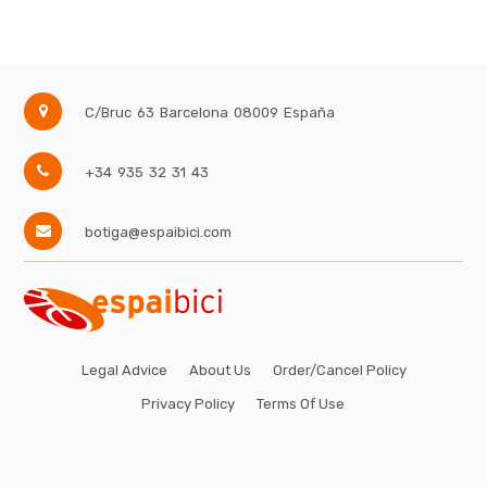
Brand
C/Bruc 63
Barcelona
08009
España
+34 935 32 31 43
botiga@espaibici.com
Legal Advice
About Us
Order/Cancel Policy
Privacy Policy
Terms Of Use