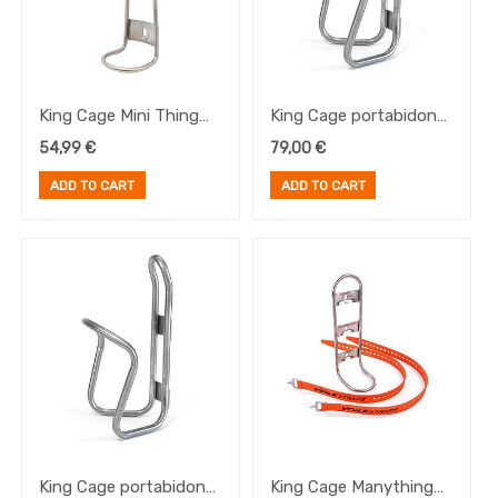
King Cage Mini Thing
King Cage portabidon
Cage (inc. 1x Nano Voile
Titanuim Lowering
54,99
€
79,00
€
Straps)
Cage
ADD TO CART
ADD TO CART
King Cage portabidon
King Cage Manything