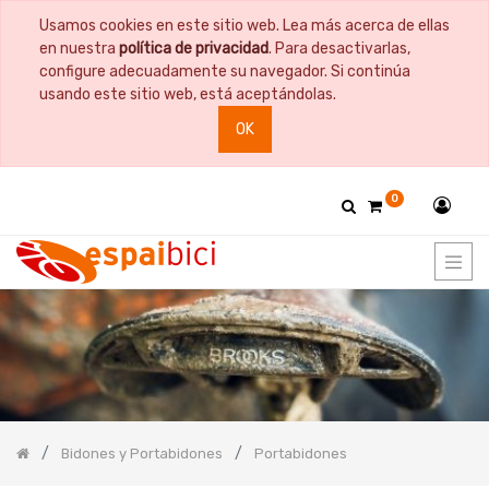
Usamos cookies en este sitio web. Lea más acerca de ellas
PRODUCT
en nuestra
política de privacidad
. Para desactivarlas,
CATEGORY
configure adecuadamente su navegador. Si continúa
usando este sitio web, está aceptándolas.
Todos
OK
los
productos
Bicicletas
0
Bidones
y
Portabidones
Bidones
Portabidones
Accesorios
Bidones
Bolsas
Comida
Bidones y Portabidones
Portabidones
Cuadros
y