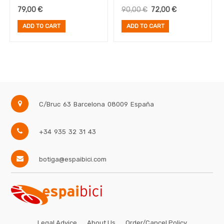
TI Cage
Cage (inc. 2x Voile
79,00
€
90,00
€
72,00
€
straps)
ADD TO CART
ADD TO CART
C/Bruc 63
Barcelona
08009
España
+34 935 32 31 43
botiga@espaibici.com
Legal Advice
About Us
Order/Cancel Policy