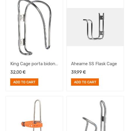
Portabultos
Brand
King Cage porta bidon
Ahearne SS Flask Cage
Inox Iris Cage
32,00
€
39,99
€
ADD TO CART
ADD TO CART