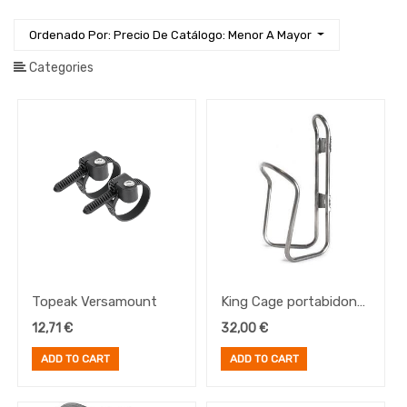
Horquillas
Documentación
Ordenado Por: Precio De Catálogo: Menor A Mayor
Guardabarros
Categories
Herramientas
Iluminación
Manillares
Ropa
Ruedas
Sillines
y
Tijas
Transmisión
E-
Topeak Versamount
King Cage portabidon
Bike
SS Lowering Cage
12,71
€
32,00
€
Frenos
Pedales
ADD TO CART
ADD TO CART
Platos