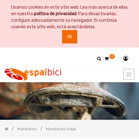
Usamos cookies en este sitio web. Lea más acerca de ellas
PRODUCT
en nuestra
política de privacidad
. Para desactivarlas,
CATEGORY
configure adecuadamente su navegador. Si continúa
usando este sitio web, está aceptándolas.
Todos
OK
los
productos
Bicicletas
0
Bidones
y
Portabidones
Bolsas
Comida
Cuadros
y
Horquillas
Documentación
Guardabarros
Manillares
Manillares Viaje
Herramientas