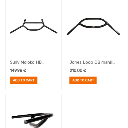
Frenos
Pedales
Platos
Portabultos
Brand
Surly Moloko HB
Jones Loop DB manillar
31.8mm
710 negro
149,98
€
210,00
€
ADD TO CART
ADD TO CART