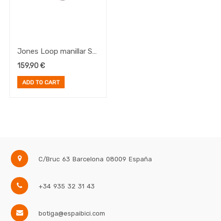
Jones Loop manillar SG
2.5 710 negro
159,90
€
ADD TO CART
C/Bruc 63
Barcelona
08009
España
+34 935 32 31 43
botiga@espaibici.com