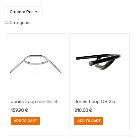
Iluminación
Ordenar Por
Manillares
Manillares
Categories
Viaje
Puños
Cintas
Manillar
Accesorios
y
Recambios
Manillares
Ropa
Ruedas
Sillines
Jones Loop manillar SG
Jones Loop DB 2.5
y
Tijas
710 Plata
manillar 710 negro
159,90
€
210,00
€
Transmisión
ADD TO CART
ADD TO CART
E-
Bike