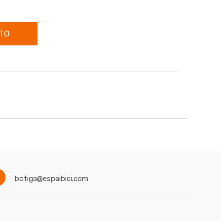
TO
botiga@espaibici.com