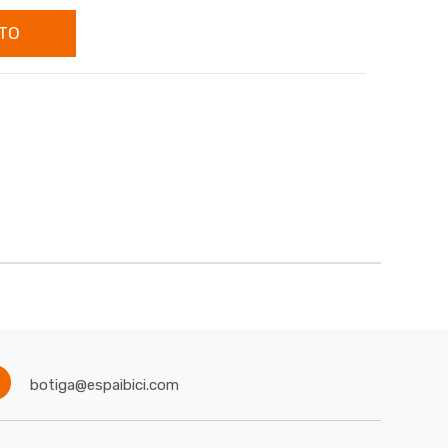
TO
botiga@espaibici.com