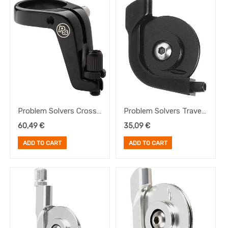
Portabultos
Brand
Problem Solvers Cross
Problem Solvers Travel
Cable Hanger w/adj.,
Agent, negro
60,49
€
35,09
€
negro
ADD TO CART
ADD TO CART