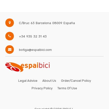
C/Bruc 63
Barcelona
08009
España
+34 935 32 31 43
botiga@espaibici.com
Legal Advice
About Us
Order/Cancel Policy
Privacy Policy
Terms Of Use