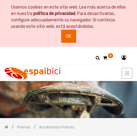
Usamos cookies en este sitio web. Lea más acerca de ellas
PRODUCT
en nuestra
política de privacidad
. Para desactivarlas,
CATEGORY
configure adecuadamente su navegador. Si continúa
usando este sitio web, está aceptándolas.
Todos
OK
los
productos
Bicicletas
0
Bidones
y
Portabidones
Bolsas
Comida
Cuadros
y
Horquillas
Documentación
Guardabarros
Frenos
Accesorios Frenos
Herramientas