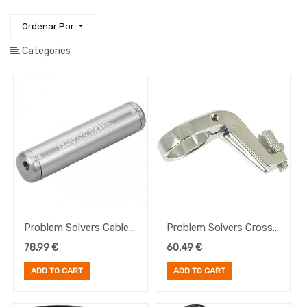
Iluminación
Ordenar Por
Manillares
Ropa
Categories
Ruedas
Sillines
y
Tijas
Transmisión
E-
Bike
Frenos
Discos
Accesorios
Problem Solvers Cable
Problem Solvers Cross
Disco
Double 2:1
Cable Hanger w/adj.,
Accesorios
78,99
€
60,49
€
Frenos
plata
ADD TO CART
ADD TO CART
Pedales
Platos