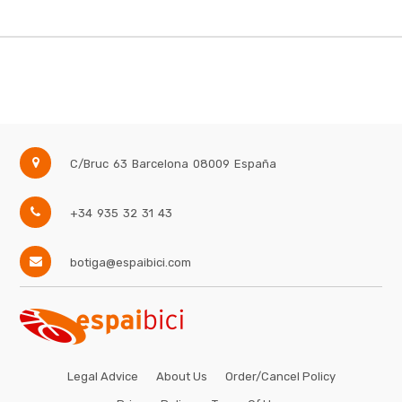
C/Bruc 63
Barcelona
08009
España
+34 935 32 31 43
botiga@espaibici.com
Legal Advice
About Us
Order/Cancel Policy