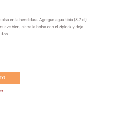
bolsa en la hendidura. Agregue agua tibia (3,7 dl)
ueve bien, cierra la bolsa con el ziplock y deja
utos.
TO
as