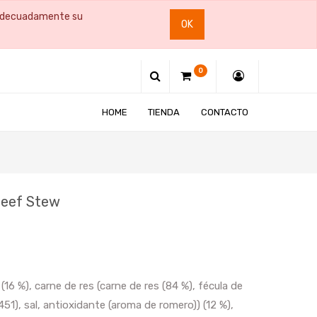
e adecuadamente su
OK
0
HOME
TIENDA
CONTACTO
Beef Stew
16 %), carne de res (carne de res (84 %), fécula de
51), sal, antioxidante (aroma de romero)) (12 %),