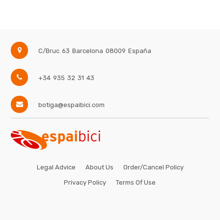
C/Bruc 63
Barcelona
08009
España
+34 935 32 31 43
botiga@espaibici.com
Legal Advice
About Us
Order/Cancel Policy
Privacy Policy
Terms Of Use