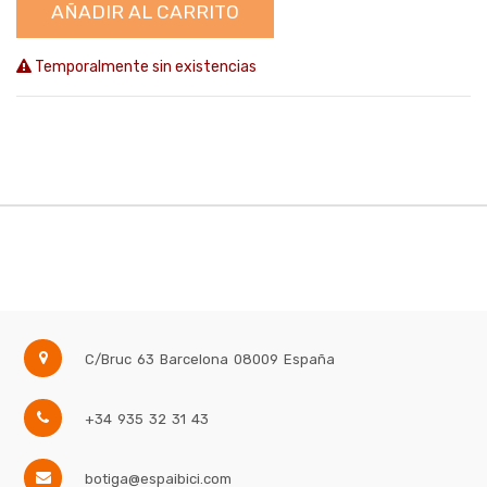
AÑADIR AL CARRITO
Temporalmente sin existencias
C/Bruc 63
Barcelona
08009
España
+34 935 32 31 43
botiga@espaibici.com