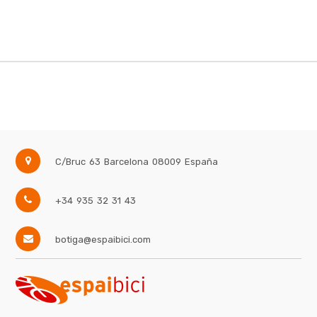
C/Bruc 63
Barcelona
08009
España
+34 935 32 31 43
botiga@espaibici.com