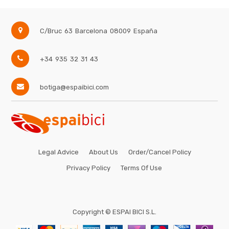
C/Bruc 63
Barcelona
08009
España
+34 935 32 31 43
botiga@espaibici.com
Legal Advice
About Us
Order/Cancel Policy
Privacy Policy
Terms Of Use
Copyright ©
ESPAI BICI S.L.