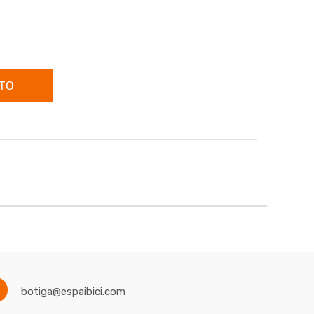
TO
botiga@espaibici.com