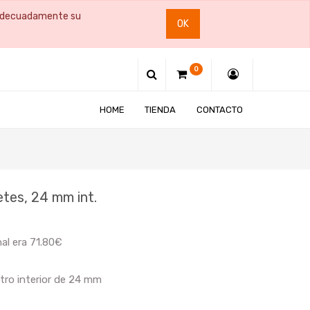
e adecuadamente su
OK
0
HOME
TIENDA
CONTACTO
etes, 24 mm int.
nal era 71.80€
tro interior de 24 mm