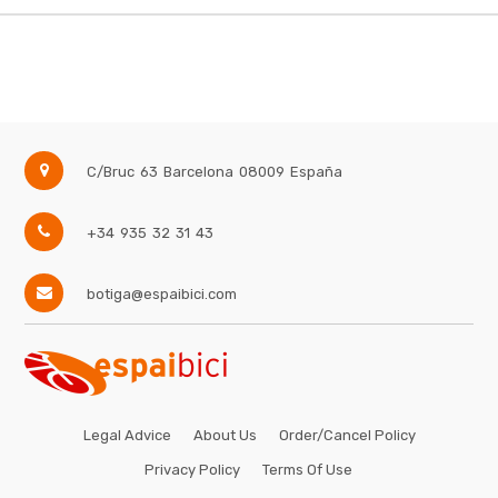
C/Bruc 63
Barcelona
08009
España
+34 935 32 31 43
botiga@espaibici.com
Legal Advice
About Us
Order/Cancel Policy
Privacy Policy
Terms Of Use