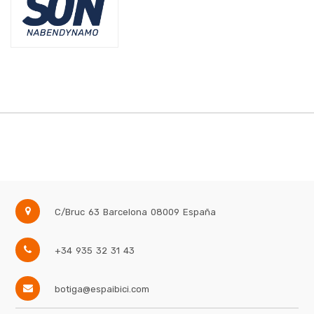
C/Bruc 63
Barcelona
08009
España
+34 935 32 31 43
botiga@espaibici.com