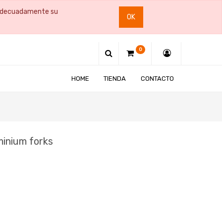
e adecuadamente su
OK
0
HOME
TIENDA
CONTACTO
minium forks