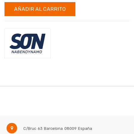
AÑADIR AL CARRITO
C/Bruc 63
Barcelona
08009
España