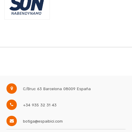
C/Bruc 63
Barcelona
08009
España
+34 935 32 31 43
botiga@espaibici.com