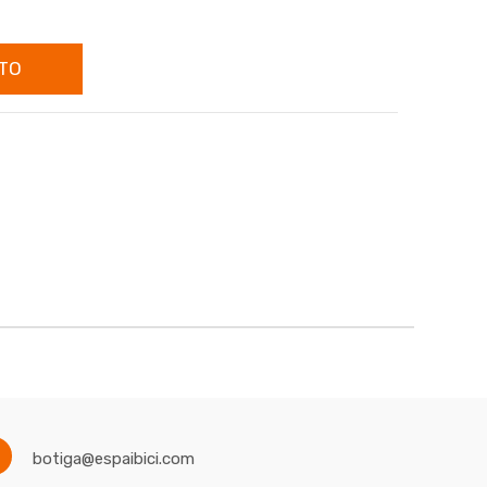
TO
botiga@espaibici.com