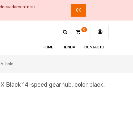
e adecuadamente su
OK
0
HOME
TIENDA
CONTACTO
36-hole
 Black 14-speed gearhub, color black,