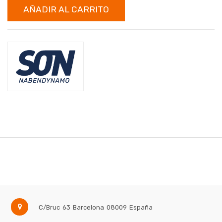
AÑADIR AL CARRITO
C/Bruc 63
Barcelona
08009
España