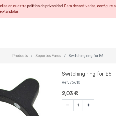
ellas en nuestra
política de privacidad
. Para desactivarlas, configur
ceptándolas.
Products
Soportes Faros
Switching ring for E6
Switching ring for E6
Ref:
75610
2,03
€