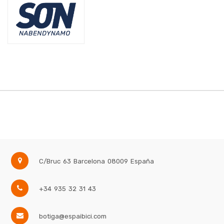
C/Bruc 63
Barcelona
08009
España
+34 935 32 31 43
botiga@espaibici.com