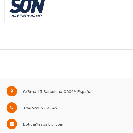
C/Bruc 63
Barcelona
08009
España
+34 935 32 31 43
botiga@espaibici.com