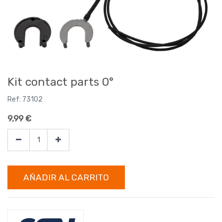
Kit contact parts 0°
Ref:
73102
9,99
€
AÑADIR AL CARRITO