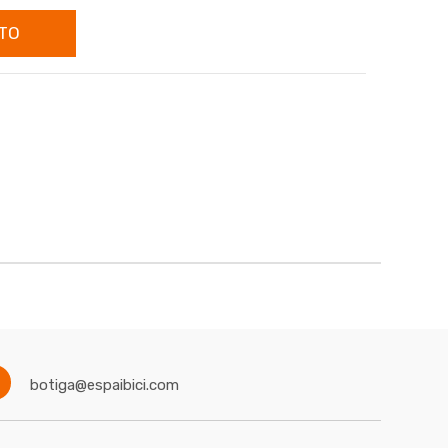
TO
botiga@espaibici.com