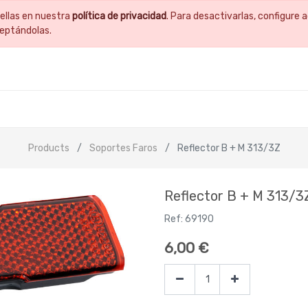
ellas en nuestra
política de privacidad
. Para desactivarlas, configur
ceptándolas.
Products
Soportes Faros
Reflector B + M 313/3Z
Reflector B + M 313/3
Ref:
69190
6,00
€