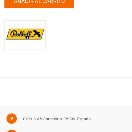
AÑADIR AL CARRITO
C/Bruc 63
Barcelona
08009
España