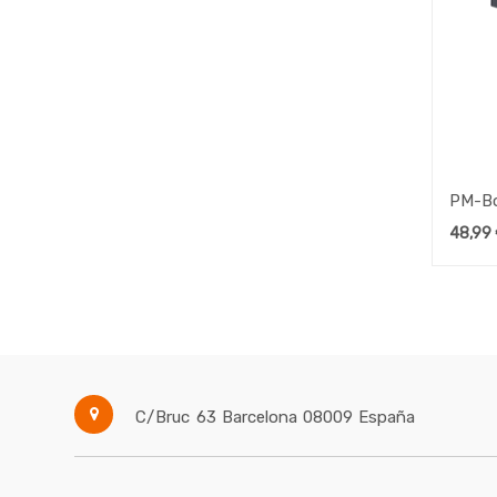
PM-Bo
48,99
C/Bruc 63
Barcelona
08009
España