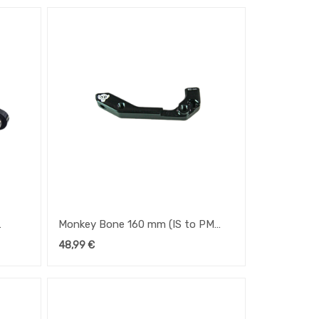
Monkey Bone 160 mm (IS to PM
adapter) for Speedhub 500/14
48,99
€