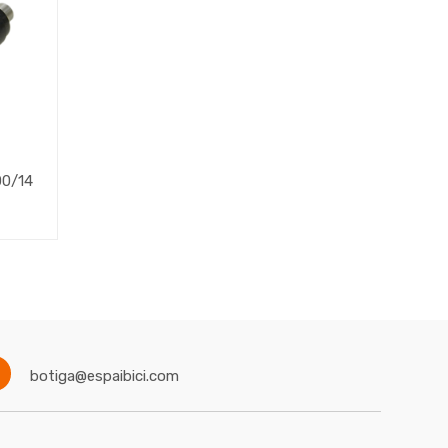
00/14
botiga@espaibici.com