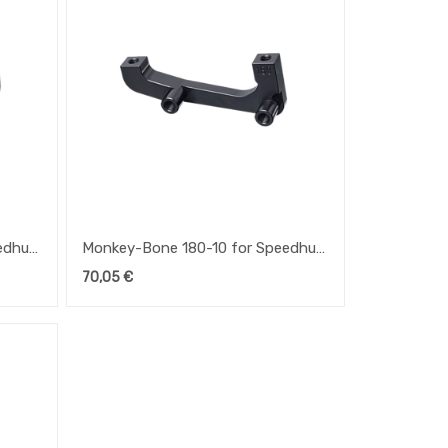
eedhub
Monkey-Bone 180-10 for Speedhub
500/14
70,05
€