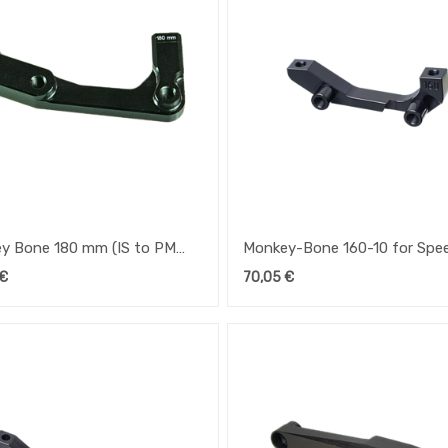
y Bone 180 mm (IS to PM
Monkey-Bone 160-10 for Sp
er) for Speedhub 500/14
500/14
€
70,05
€