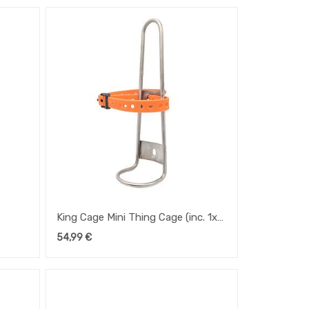
King Cage Mini Thing Cage (inc. 1x
Nano Voile Straps)
54,99
€