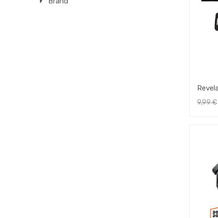
Brand
Revel
Kit
9,99
€