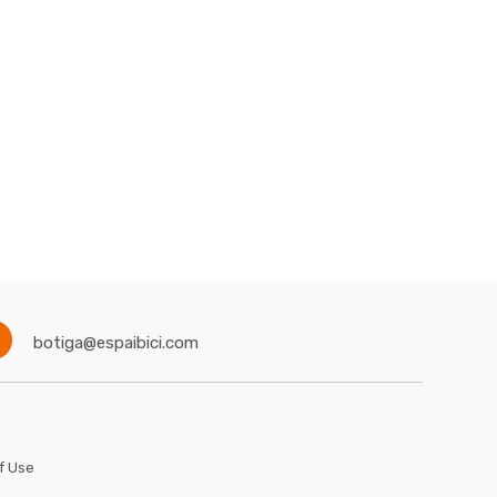
botiga@espaibici.com
f Use