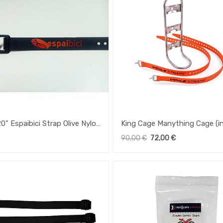
20" Espaibici Strap Olive Nylon
King Cage Manything Cage (in
e
Voile straps)
90,00
€
72,00
€