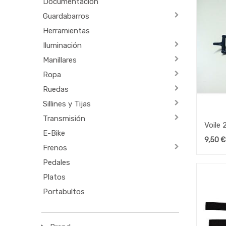
Documentación
Guardabarros
Herramientas
Iluminación
Manillares
Ropa
Ruedas
Sillines y Tijas
Transmisión
Voile 
E-Bike
Buckl
9,50
€
Frenos
Pedales
Platos
Portabultos