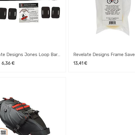
ate Designs Jones Loop Bar
Revelate Designs Frame Save
6,36
€
13,41
€