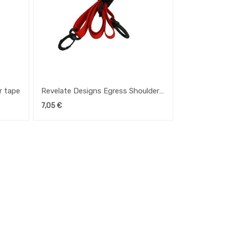
r tape
Revelate Designs Egress Shoulder
Strap
7,05
€