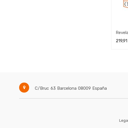
Revel
bag 1
219,91
C/Bruc 63
Barcelona
08009
España
Lega