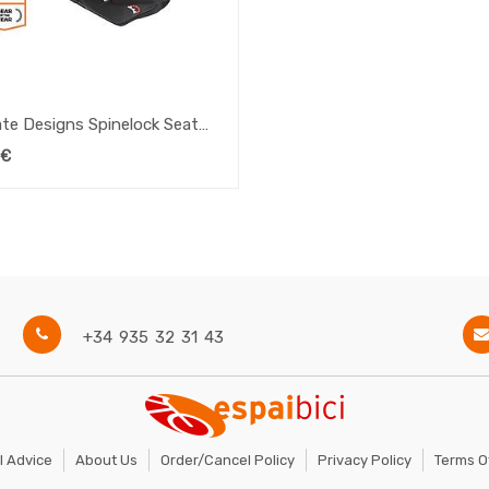
ate Designs Spinelock Seat
6L, Negra
€
+34 935 32 31 43
l Advice
About Us
Order/Cancel Policy
Privacy Policy
Terms O