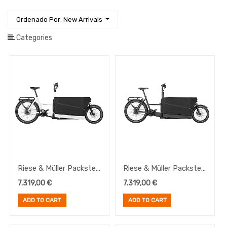
Bidones
y
Ordenado Por: New Arrivals
Portabidones
Bolsas
Categories
Comida
Cuadros
y
Horquillas
Documentación
Guardabarros
Herramientas
Iluminación
Manillares
Riese & Müller Packster
Riese & Müller Packster
Ropa
70 Automatic White
70 Automatic Urban
Ruedas
7.319,00
€
7.319,00
€
Grey Matt
Sillines
ADD TO CART
ADD TO CART
y
Tijas