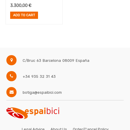
Bike, 26", S, bruised ego
3.300,00
€
purple
ADD TO CART
C/Bruc 63
Barcelona
08009
España
+34 935 32 31 43
botiga@espaibici.com
Legal Advice
About Us
Order/Cancel Policy