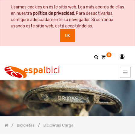
Usamos cookies en este sitio web. Lea más acerca de ellas
PRODUCT
en nuestra
política de privacidad
. Para desactivarlas,
CATEGORY
configure adecuadamente su navegador. Si continúa
usando este sitio web, está aceptándolas.
Todos
OK
los
productos
Bicicletas
0
Bicicletas
Urbana
Bicicletas
Plegable
Bicicletas
Eléctrica
Bicicletas
Gravel
Bicicletas
Viaje
Bicicletas
Bicicletas
Bicicletas Carga
Carga