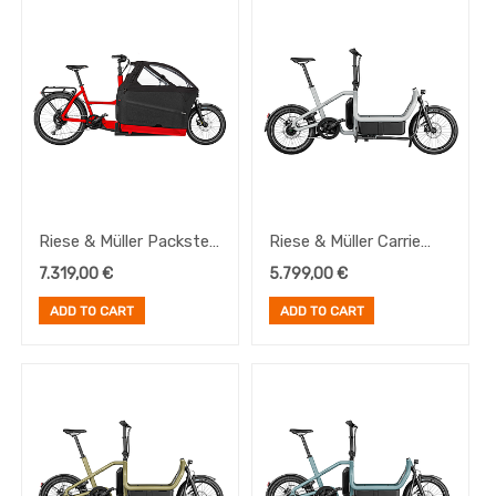
Transmisión
E-
Bike
Frenos
Pedales
Platos
Portabultos
Riese & Müller Packster
Riese & Müller Carrie
70 Automatic Chili
City Shadow
7.319,00
€
5.799,00
€
Brand
Matt
ADD TO CART
ADD TO CART